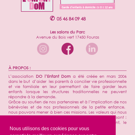
✆
05 46 84 09 48
Les salons du Parc
Avenue du Bois vert 17450 Fouras
À PROPOS :
L’association
DO l’Enfant Dom
a été créée en mars 2006
dans le but d’aider les parents à concilier vie professionnelle
et vie familiale en leur permettant de faire garder leurs
enfants lorsque les structures traditionnelles ne peuvent
répondre à la demande.
Grâce au soutien de nos partenaires et à l’implication de nos
bénévoles et de nos professionnels de la petite enfance,
nous pouvons mener à bien ces missions. Les valeurs qui nous
ont toujours animées et sont de plus en plus présentes sont :
l’utilité sociale, le soutien aux familles, l’engagement, le
respect et la convivialité.
Nous utilisons des cookies pour vous