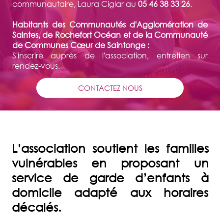
communautaire, Laura Ciglar au
05 46 38 33 26
.
Habitants des Communautés d'Agglomération de
Saintes, de Rochefort Océan et de la Communauté
de Communes Cœur de Saintonge :
S'inscrire auprès de l'association, entretien sur
rendez-vous.
CONTACTEZ NOUS
L’association soutient les familles
vulnérables en proposant un
service de garde d’enfants à
domicile adapté aux horaires
décalés.