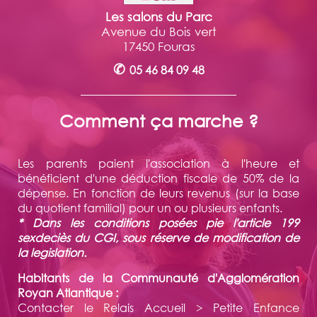
Les salons du Parc
Avenue du Bois vert
17450 Fouras
✆
05 46 84 09 48
Comment ça marche ?
Les parents paient l'association à l'heure et
bénéficient d'une déduction fiscale de 50% de la
dépense. En fonction de leurs revenus (sur la base
du quotient familial) pour un ou plusieurs enfants.
* Dans les conditions posées pie l'article 199
sexdeciès du CGI, sous réserve de modification de
la legislation.
Habitants de la Communauté d'Agglomération
Royan Atlantique :
Contacter le Relais Accueil > Petite Enfance