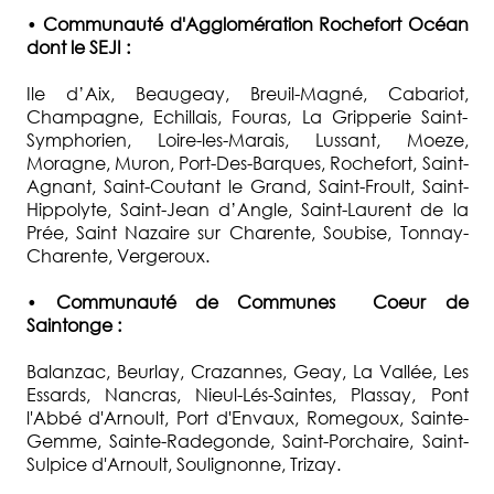
•
Communauté d'Agglomération Rochefort Océan
dont le SEJI :
Ile d’Aix, Beaugeay, Breuil-Magné, Cabariot,
Champagne, Echillais, Fouras, La Gripperie Saint-
Symphorien, Loire-les-Marais, Lussant, Moeze,
Moragne, Muron, Port-Des-Barques, Rochefort, Saint-
Agnant, Saint-Coutant le Grand, Saint-Froult, Saint-
Hippolyte, Saint-Jean d’Angle, Saint-Laurent de la
Prée, Saint Nazaire sur Charente, Soubise, Tonnay-
Charente, Vergeroux.
•
Communauté de Communes Coeur de
Saintonge :
Balanzac, Beurlay, Crazannes, Geay, La Vallée, Les
Essards, Nancras, Nieul-Lés-Saintes, Plassay, Pont
l'Abbé d'Arnoult, Port d'Envaux, Romegoux, Sainte-
Gemme, Sainte-Radegonde, Saint-Porchaire, Saint-
Sulpice d'Arnoult, Soulignonne, Trizay.