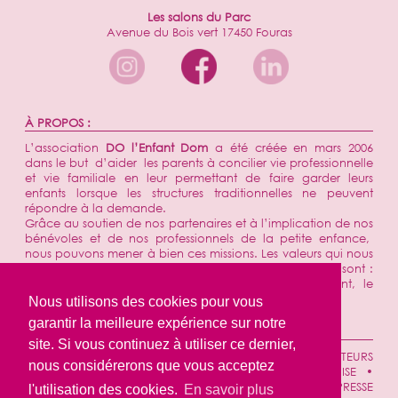
Les salons du Parc
Avenue du Bois vert 17450 Fouras
À PROPOS :
L’association
DO l’Enfant Dom
a été créée en mars 2006
dans le but d’aider les parents à concilier vie professionnelle
et vie familiale en leur permettant de faire garder leurs
enfants lorsque les structures traditionnelles ne peuvent
répondre à la demande.
Grâce au soutien de nos partenaires et à l’implication de nos
bénévoles et de nos professionnels de la petite enfance,
nous pouvons mener à bien ces missions. Les valeurs qui nous
ont toujours animées et sont de plus en plus présentes sont :
l’utilité sociale, le soutien aux familles, l’engagement, le
respect et la convivialité.
Nous utilisons des cookies pour vous
garantir la meilleure expérience sur notre
NAVIGATION :
site. Si vous continuez à utiliser ce dernier,
ACCUEIL
•
QUI SOMMES-NOUS ?
•
SECTEURS
nous considérerons que vous acceptez
D'INTERVENTIONS
•
TARIFS & ADHÉSION
•
ENTREPRISE
•
TÉMOIGNAGES
•
ACTUALITÉS
•
CONTACT
•
REVUE DE PRESSE
l'utilisation des cookies.
En savoir plus